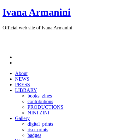
Ivana Armanini
Official web site of Ivana Armanini
About
NEWS
PRESS
LIBRARY
books_zines
contributions
PRODUCTIONS
NINI ZINI
Gallery
digital_prints
riso_prints
badges