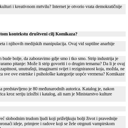
kulturi i kreativnom mrtvilu? Internet je otvorio vrata demokratičnije
u tom kontekstu društveni cilj Komikaza?
eta i njihovih medijskih manipulacija. Ovaj vid suptilne anarhije
 bude bolje, da zaboravimo gdje smo i tko smo. Strip industrija je
ramo pitanje: Može li strip govoriti i o drugim temama? Da li je ovaj
 zapitnost, unutrašnji, imaginarni svijet i rezigniranost koja, možda, ne
vjek za sve ove estetske i psihološke kategorije uopće vremena? Komikaze
ina predstavljeno je 80 međunarodnih autorica. Katalog je, nakon
 kroz seriju izložbi i katalog, ali nam je Ministarstvo kulture
već slobodnim trudom ljudi koji priželjkuju bolji život i pravednije
ronaći ideje, primjere i radove koji se žele otrgnuti vampirskom