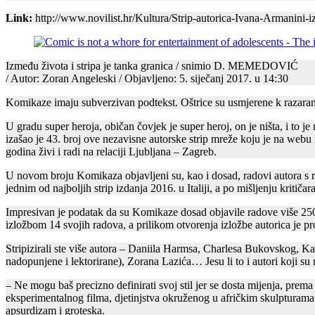
Link:
http://www.novilist.hr/Kultura/Strip-autorica-Ivana-Armanini-
Između života i stripa je tanka granica / snimio D. MEMEDOVIĆ
/ Autor: Zoran Angeleski / Objavljeno: 5. siječanj 2017. u 14:30
Komikaze imaju subverzivan podtekst. Oštrice su usmjerene k razaranju
U gradu super heroja, običan čovjek je super heroj, on je ništa, i to
izašao je 43. broj ove nezavisne autorske strip mreže koju je na webu 
godina živi i radi na relaciji Ljubljana – Zagreb.
U novom broju Komikaza objavljeni su, kao i dosad, radovi autora s ra
jednim od najboljih strip izdanja 2016. u Italiji, a po mišljenju kritič
Impresivan je podatak da su Komikaze dosad objavile radove više 250 a
izložbom 14 svojih radova, a prilikom otvorenja izložbe autorica je pr
Stripizirali ste više autora – Daniila Harmsa, Charlesa Bukovskog, K
nadopunjene i lektorirane), Zorana Lazića… Jesu li to i autori koji su 
– Ne mogu baš precizno definirati svoj stil jer se dosta mijenja, prema
eksperimentalnog filma, djetinjstva okruženog u afričkim skulpturama 
apsurdizam i groteska.