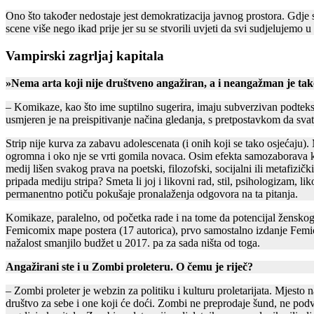
Ono što također nedostaje jest demokratizacija javnog prostora. Gdje st
scene više nego ikad prije jer su se stvorili uvjeti da svi sudjelujemo u 
Vampirski zagrljaj kapitala
»Nema arta koji nije društveno angažiran, a i neangažman je tako
– Komikaze, kao što ime suptilno sugerira, imaju subverzivan podtekst.
usmjeren je na preispitivanje načina gledanja, s pretpostavkom da svat
Strip nije kurva za zabavu adolescenata (i onih koji se tako osjećaju
ogromna i oko nje se vrti gomila novaca. Osim efekta samozaborava koj
medij lišen svakog prava na poetski, filozofski, socijalni ili metafizič
pripada mediju stripa? Smeta li joj i likovni rad, stil, psihologizam, l
permanentno potiču pokušaje pronalaženja odgovora na ta pitanja.
Komikaze, paralelno, od početka rade i na tome da potencijal ženskog s
Femicomix mape postera (17 autorica), prvo samostalno izdanje Femicomi
nažalost smanjilo budžet u 2017. pa za sada ništa od toga.
Angažirani ste i u Zombi proleteru. O čemu je riječ?
– Zombi proleter je webzin za politiku i kulturu proletarijata. Mjesto 
društvo za sebe i one koji će doći. Zombi ne preprodaje šund, ne podv