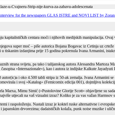
izlaze-u-Cvajneru-Strip-nije-kurva-za-zabavu-adolescenata
 kapitalističkih centara moći i njihovih medijskih manipulacija. Ovaj vi
 je njegova super moć – piše autorica Bojana Bogavac iz Cetinja uz crte
i u tiskanim izdanjima prije 15 godina pokrenula Ivana Armanini, istaknut
znih strana svijeta, pa tako i talijanskog autora Alessandra Martoza Mar
ara časopisa »Internazionale«), kao i autora iz indijske Kalkute Jayadyut
utor(ic)a i oko 4.500 tabli stripa iz 50-ak zemalja. Ivana Armanini se 
omovirala i svoj »Katalog« (Femicomix edicija 001), dojmljivu kolekciju
arla Marxa, Mimu Simić (»Pustolovine Glorije Scott« objavljene su sad
najviše utjecali na vaš vizualni izraz? Koliko je za vas važan Harmsov s
 temi i raspoloženju. Nastali izraz je koktel ruske alternativne i evrops
i japanskim drvorezima; dadaističkih kolaža, punk noise muzike i ulični