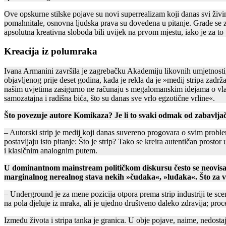
Ove opskurne stilske pojave su novi superrealizam koji danas svi živi
pomahnitale, osnovna ljudska prava su dovedena u pitanje. Grade se zi
apsolutna kreativna sloboda bili uvijek na prvom mjestu, iako je za to
Kreacija iz polumraka
Ivana Armanini završila je zagrebačku Akademiju likovnih umjetnosti, 
objavljenog prije deset godina, kada je rekla da je »medij stripa zadrž
našim uvjetima zasigurno ne računaju s megalomanskim idejama o vlastitoj
samozatajna i radišna bića, što su danas sve vrlo egzotične vrline«.
Što povezuje autore Komikaza? Je li to svaki odmak od zabavlja
– Autorski strip je medij koji danas suvereno progovara o svim problemi
postavljaju isto pitanje: Što je strip? Tako se kreira autentičan pros
i klasičnim analognim putem.
U dominantnom mainstream političkom diskursu često se neovisan i
marginalnog nerealnog stava nekih »čudaka«, »luđaka«. Što za 
– Underground je za mene pozicija otpora prema strip industriji te scen
na pola djeluje iz mraka, ali je ujedno društveno daleko zdravija; proc
Između života i stripa tanka je granica. U obje pojave, naime, nedost