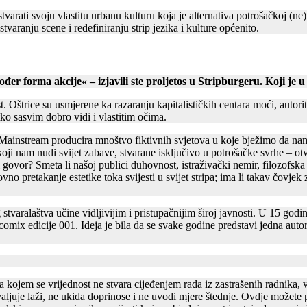
varati svoju vlastitu urbanu kulturu koja je alternativa potrošačkoj (ne)
stvaranju scene i redefiniranju strip jezika i kulture općenito.
đer forma akcije« – izjavili ste proljetos u Stripburgeru. Koji je 
 Oštrice su usmjerene ka razaranju kapitalističkih centara moći, autorit
ko sasvim dobro vidi i vlastitim očima.
). Mainstream producira mnoštvo fiktivnih svjetova u koje bježimo da nam
i nam nudi svijet zabave, stvarane isključivo u potrošačke svrhe – otva
ki govor? Smeta li našoj publici duhovnost, istraživački nemir, filozofska
ikovno pretakanje estetike toka svijesti u svijet stripa; ima li takav čo
tvaralaštva učine vidljivijim i pristupačnijim široj javnosti. U 15 god
x edicije 001. Ideja je bila da se svake godine predstavi jedna autorica
na kojem se vrijednost ne stvara cijeđenjem rada iz zastrašenih radnika, 
aljuje laži, ne ukida doprinose i ne uvodi mjere štednje. Ovdje možete p