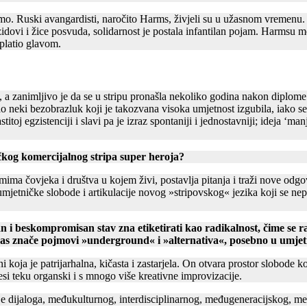
mo. Ruski avangardisti, naročito Harms, živjeli su u užasnom vremenu. D
dovi i žice posvuda, solidarnost je postala infantilan pojam. Harmsu me
 platio glavom.
a zanimljivo je da se u stripu pronašla nekoliko godina nakon diplome. 
ao neki bezobrazluk koji je takozvana visoka umjetnost izgubila, iako se s
 egzistenciji i slavi pa je izraz spontaniji i jednostavniji; ideja ‘manje
čkog komercijalnog stripa super heroja?
ma čovjeka i društva u kojem živi, postavlja pitanja i traži nove odgovo
tor umjetničke slobode i artikulacije novog »stripovskog« jezika koji se
 beskompromisan stav zna etiketirati kao radikalnost, čime se raču
vas znače pojmovi »underground« i »alternativa«, posebno u umje
i koja je patrijarhalna, kičasta i zastarjela. On otvara prostor slobode k
esi teku organski i s mnogo više kreativne improvizacije.
aje dijaloga, međukulturnog, interdisciplinarnog, međugeneracijskog, m