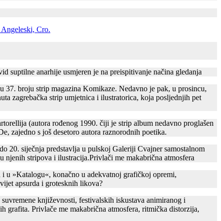
d suptilne anarhije usmjeren je na preispitivanje načina gledanja
že u 37. broju strip magazina Komikaze. Nedavno je pak, u prosincu,
a zagrebačka strip umjetnica i ilustratorica, koja posljednjih pet
torellija (autora rođenog 1990. čiji je strip album nedavno proglašen
i De, zajedno s još desetoro autora raznorodnih poetika.
do 20. siječnja predstavlja u pulskoj Galeriji Cvajner samostalnom
 njenih stripova i ilustracija.Privlači me makabrična atmosfera
a i u »Katalogu«, konačno u adekvatnoj grafičkoj opremi,
vijet apsurda i grotesknih likova?
ke suvremene književnosti, festivalskih iskustava animiranog i
h grafita. Privlače me makabrična atmosfera, ritmička distorzija,