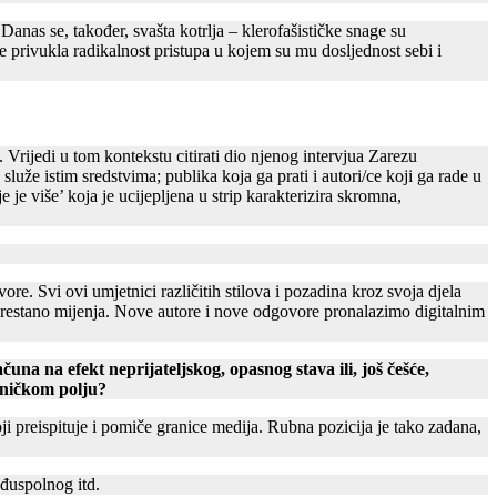
anas se, također, svašta kotrlja – klerofašističke snage su
 privukla radikalnost pristupa u kojem su mu dosljednost sebi i
Vrijedi u tom kontekstu citirati dio njenog intervjua Zarezu
luže istim sredstvima; publika koja ga prati i autori/ce koji ga rade u
 je više’ koja je ucijepljena u strip karakterizira skromna,
re. Svi ovi umjetnici različitih stilova i pozadina kroz svoja djela
 neprestano mijenja. Nove autore i nove odgovore pronalazimo digitalnim
na na efekt neprijateljskog, opasnog stava ili, još češće,
tničkom polju?
oji preispituje i pomiče granice medija. Rubna pozicija je tako zadana,
eđuspolnog itd.