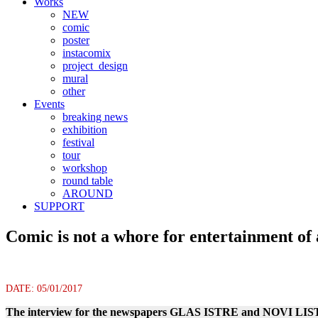
Works
NEW
comic
poster
instacomix
project_design
mural
other
Events
breaking news
exhibition
festival
tour
workshop
round table
AROUND
SUPPORT
Comic is not a whore for entertainment of
DATE: 05/01/2017
The interview for the newspapers GLAS ISTRE and NOVI LIST 