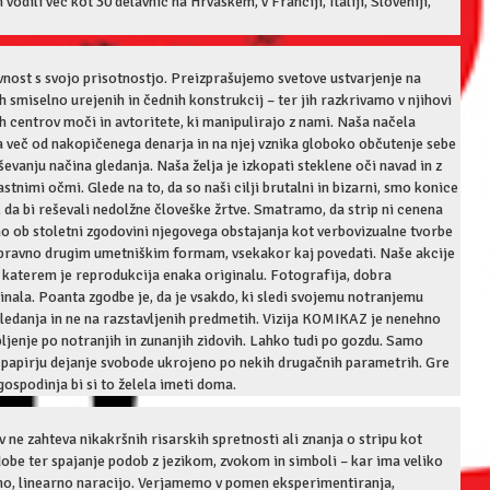
 vodili več kot 30 delavnic na Hrvaškem, v Franciji, Italiji, Sloveniji,
nost s svojo prisotnostjo. Preizprašujemo svetove ustvarjenje na
smiselno urejenih in čednih konstrukcij – ter jih razkrivamo v njihovi
 centrov moči in avtoritete, ki manipulirajo z nami. Naša načela
dna več od nakopičenega denarja in na njej vznika globoko občutenje sebe
ševanju načina gledanja. Naša želja je izkopati steklene oči navad in z
tnimi očmi. Glede na to, da so naši cilji brutalni in bizarni, smo konice
 da bi reševali nedolžne človeške žrtve. Smatramo, da strip ni cenena
mo ob stoletni zgodovini njegovega obstajanja kot verbovizualne tvorbe
kopravno drugim umetniškim formam, vsekakor kaj povedati. Naše akcije
v katerem je reprodukcija enaka originalu. Fotografija, dobra
ginala. Poanta zgodbe je, da je vsakdo, ki sledi svojemu notranjemu
gledanja in ne na razstavljenih predmetih. Vizija KOMIKAZ je nenehno
pljenje po notranjih in zunanjih zidovih. Lahko tudi po gozdu. Samo
 po papirju dejanje svobode ukrojeno po nekih drugačnih parametrih. Gre
ospodinja bi si to želela imeti doma.
v ne zahteva nikakršnih risarskih spretnosti ali znanja o stripu kot
be ter spajanje podob z jezikom, zvokom in simboli – kar ima veliko
čno, linearno naracijo. Verjamemo v pomen eksperimentiranja,