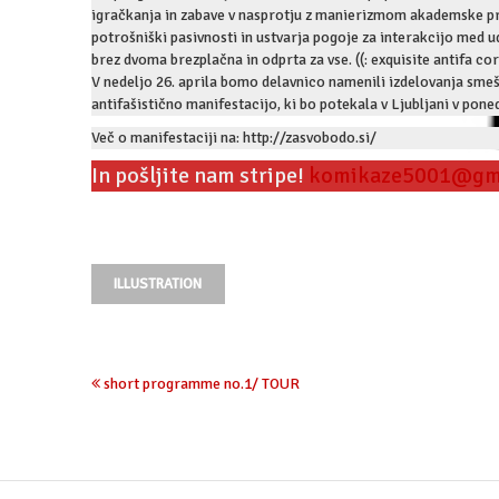
igračkanja in zabave v nasprotju z manierizmom akademske p
potrošniški pasivnosti in ustvarja pogoje za interakcijo med ud
brez dvoma brezplačna in odprta za vse. ((: exquisite antifa corp
V nedeljo 26. aprila bomo delavnico namenili izdelovanja smešn
antifašistično manifestacijo, ki bo potekala v Ljubljani v poned
Več o manifestaciji na: http://zasvobodo.si/
In pošljite nam stripe!
komikaze5001@gm
ILLUSTRATION
short programme no.1/ TOUR