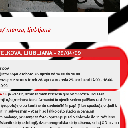
e/ menza, ljubljana
ELKOVA, LJUBLJANA –
28/04/09
tripov
(A)Infoshopu v
soboto 26. aprila od 14.00 do 18.00.
nza pri Koritu v
torek 28. aprila in sreda 29. aprila od 14.00 – 18.00.
20.00.
AZE
je webzin, arhiv zbranih kričečih glasov množice. Bolezen
toji u/ne/rednica Ivana Armanini in njenih sedem palčkov različnih
e, potujejo po kontinentu s svinčniki in papirji ter spodbujajo ljudi k
 in subverzivni – včasih so lahko celo sladki in banalni!
wnloadanje, printanje in fotokopiranje je zelo dobrodošlo in zaželeno.
skanih strip antologij, dva monografska strip albuma, nekaj CD-jev ter