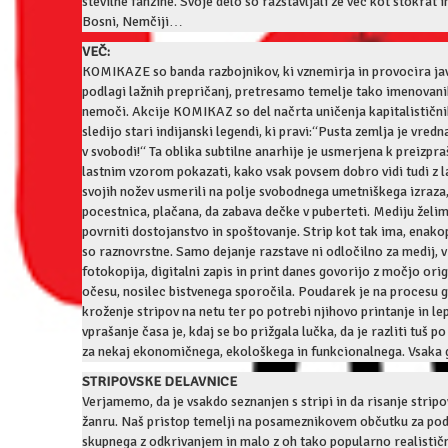
številne fanzine. Svoje delo so razstavljali že več kot stokrat in
Bosni, Nemčiji…
VEČ:
KOMIKAZE so banda razbojnikov, ki vznemirja in provocira jav
podlagi lažnih prepričanj, pretresamo temelje tako imenovanih 
nemoči. Akcije KOMIKAZ so del načrta uničenja kapitalističnih
sledijo stari indijanski legendi, ki pravi:“Pusta zemlja je vre
v svobodi!“ Ta oblika subtilne anarhije je usmerjena k preizpra
lastnim vzorom pokazati, kako vsak povsem dobro vidi tudi z las
svojih nožev usmerili na polje svobodnega umetniškega izraza,
pocestnica, plačana, da zabava dečke v puberteti. Mediju želi
povrniti dostojanstvo in spoštovanje. Strip kot tak ima, ena
so raznovrstne. Samo dejanje razstave ni odločilno za medij, 
fotokopija, digitalni zapis in print danes govorijo z močjo ori
očesu, nosilec bistvenega sporočila. Poudarek je na procesu 
kroženje stripov na netu ter po potrebi njihovo printanje in le
vprašanje časa je, kdaj se bo prižgala lučka, da je razliti tuš
za nekaj ekonomičnega, ekološkega in funkcionalnega. Vsaka g
STRIPOVSKE DELAVNICE
Verjamemo, da je vsakdo seznanjen s stripi in da risanje stripo
žanru. Naš pristop temelji na posameznikovem občutku za podo
skupnega z odkrivanjem in malo z oh tako popularno realisti