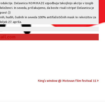
rodukcije. Delavnica KOMIKAZE vzpodbuja takojšnjo akcijo v izogib
eleženci. In seveda, pričakujemo, da boste risali stripe! Delavnica je
ses! :))
ih, hudih, čudnih in seveda 100% antifašističnih mask in rekvizitov za
eljek 27. aprila.
ail.com
King’s window @ Motovun film festival 11