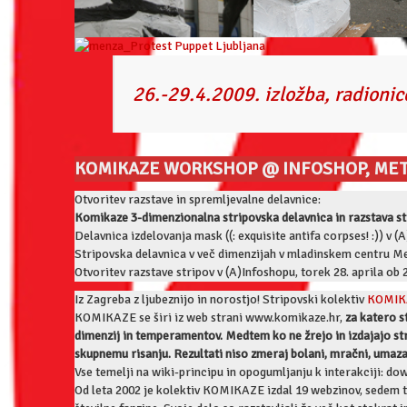
26.-29.4.2009. izložba, radionic
KOMIKAZE WORKSHOP @ INFOSHOP, MET
Otvoritev razstave in spremljevalne delavnice:
Komikaze 3-dimenzionalna stripovska delavnica in razstava s
Delavnica izdelovanja mask ((: exquisite antifa corpses! :)) v 
Stripovska delavnica v več dimenzijah v mladinskem centru Me
Otvoritev razstave stripov v (A)Infoshopu, torek 28. aprila ob 
Iz Zagreba z ljubeznijo in norostjo! Stripovski kolektiv
KOMIK
KOMIKAZE se širi iz web strani www.komikaze.hr,
za katero s
dimenzij in temperamentov. Medtem ko ne žrejo in izdajajo strip
skupnemu risanju. Rezultati niso zmeraj bolani, mračni, umazani
Vse temelji na wiki-principu in opogumljanju k interakciji: do
Od leta 2002 je kolektiv KOMIKAZE izdal 19 webzinov, sedem ti